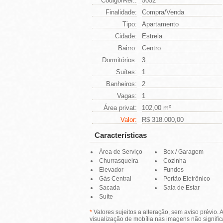
Código/Ref.:
5052
Finalidade:
Compra/Venda
Tipo:
Apartamento
Cidade:
Estrela
Bairro:
Centro
Dormitórios:
3
Suítes:
1
Banheiros:
2
Vagas:
1
Área privat:
102,00 m²
Valor:
R$ 318.000,00
Características
Área de Serviço
Box / Garagem
Churrasqueira
Cozinha
Elevador
Fundos
Gás Central
Portão Eletrônico
Sacada
Sala de Estar
Suíte
*
Valores sujeitos a alteração, sem aviso prévio. A
visualização de mobília nas imagens não signific