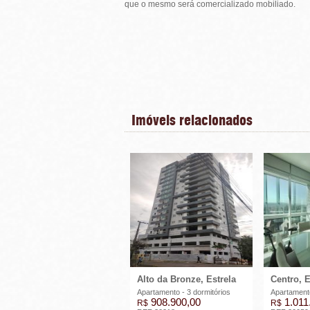
que o mesmo será comercializado mobiliado.
Imóveis relacionados
Alto da Bronze, Estrela
Centro, E
Apartamento - 3 dormitórios
Apartamento
908.900,00
1.011
R$
R$