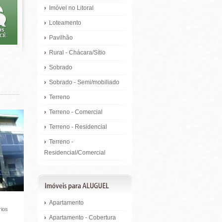
›
Imóvel no Litoral
›
Loteamento
OS
OCÊ
›
Pavilhão
›
Rural - Chácara/Sítio
›
Sobrado
›
Sobrado - Semi/mobiliado
›
Terreno
›
Terreno - Comercial
›
Terreno - Residencial
›
Terreno -
Residencial/Comercial
›
Apartamento
rios
›
Apartamento - Cobertura