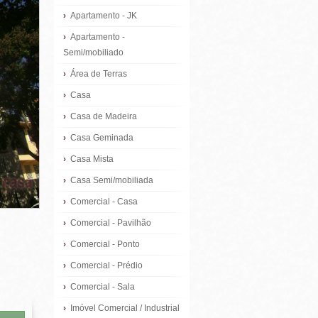
›
Apartamento - JK
›
Apartamento -
Semi/mobiliado
›
Área de Terras
›
Casa
›
Casa de Madeira
›
Casa Geminada
›
Casa Mista
›
Casa Semi/mobiliada
›
Comercial - Casa
›
Comercial - Pavilhão
›
Comercial - Ponto
›
Comercial - Prédio
›
Comercial - Sala
›
Imóvel Comercial / Industrial