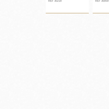
REF 30218
REF 30059