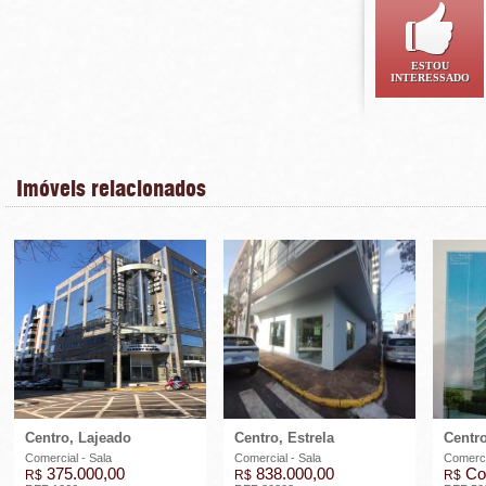
ESTOU
INTERESSADO
Imóveis relacionados
Centro, Lajeado
Centro, Estrela
Centro
Comercial - Sala
Comercial - Sala
Comerci
375.000,00
838.000,00
Co
R$
R$
R$